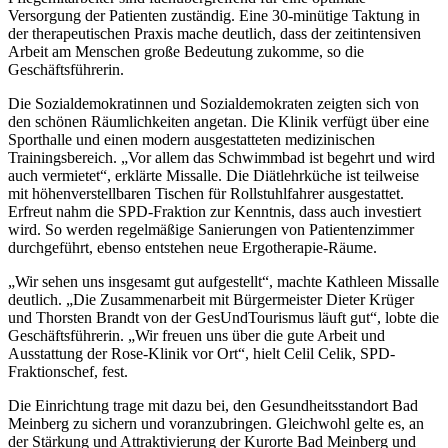
Versorgung der Patienten zuständig. Eine 30-minütige Taktung in
der therapeutischen Praxis mache deutlich, dass der zeitintensiven
Arbeit am Menschen große Bedeutung zukomme, so die
Geschäftsführerin.
Die Sozialdemokratinnen und Sozialdemokraten zeigten sich von
den schönen Räumlichkeiten angetan. Die Klinik verfügt über eine
Sporthalle und einen modern ausgestatteten medizinischen
Trainingsbereich. „Vor allem das Schwimmbad ist begehrt und wird
auch vermietet“, erklärte Missalle. Die Diätlehrküche ist teilweise
mit höhenverstellbaren Tischen für Rollstuhlfahrer ausgestattet.
Erfreut nahm die SPD-Fraktion zur Kenntnis, dass auch investiert
wird. So werden regelmäßige Sanierungen von Patientenzimmer
durchgeführt, ebenso entstehen neue Ergotherapie-Räume.
„Wir sehen uns insgesamt gut aufgestellt“, machte Kathleen Missalle
deutlich. „Die Zusammenarbeit mit Bürgermeister Dieter Krüger
und Thorsten Brandt von der GesUndTourismus läuft gut“, lobte die
Geschäftsführerin. „Wir freuen uns über die gute Arbeit und
Ausstattung der Rose-Klinik vor Ort“, hielt Celil Celik, SPD-
Fraktionschef, fest.
Die Einrichtung trage mit dazu bei, den Gesundheitsstandort Bad
Meinberg zu sichern und voranzubringen. Gleichwohl gelte es, an
der Stärkung und Attraktivierung der Kurorte Bad Meinberg und