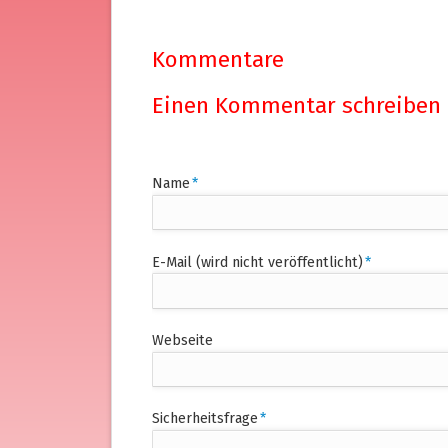
Kommentare
Einen Kommentar schreiben
Pflichtfeld
Name
*
Pflichtfeld
E-Mail (wird nicht veröffentlicht)
*
Webseite
Pflichtfeld
Sicherheitsfrage
*