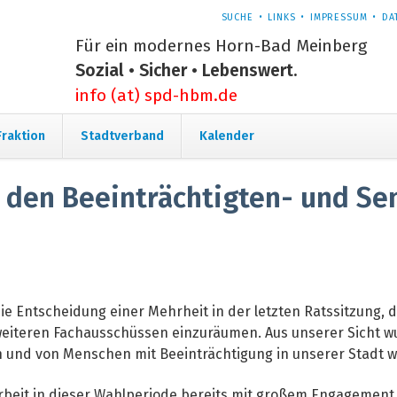
NAVIGATION
SUCHE
LINKS
IMPRESSUM
DA
ÜBERSPRINGEN
Für ein modernes Horn-Bad Meinberg
Sozial • Sicher • Lebenswert.
info (at) spd-hbm.de
Navigation
Fraktion
Stadtverband
Kalender
überspringen
 den Beeinträchtigten- und Se
e Entscheidung einer Mehrheit in der letzten Ratssitzung, 
 weiteren Fachausschüssen einzuräumen. Aus unserer Sicht w
n und von Menschen mit Beeinträchtigung in unserer Stadt we
 Arbeit in dieser Wahlperiode bereits mit großem Engagemen