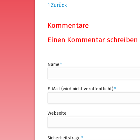
Zurück
Kommentare
Einen Kommentar schreiben
Pflichtfeld
Name
*
Pflichtfeld
E-Mail (wird nicht veröffentlicht)
*
Webseite
Pflichtfeld
Sicherheitsfrage
*