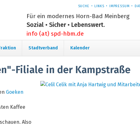
NAVIGATION
SUCHE
LINKS
IMPRESSUM
DA
ÜBERSPRINGEN
Für ein modernes Horn-Bad Meinberg
Sozial • Sicher • Lebenswert.
info (at) spd-hbm.de
Navigation
Fraktion
Stadtverband
Kalender
überspringen
"-Filiale in der Kampstraße
uen
Goeken
sten Kaffee
ischauen. Also