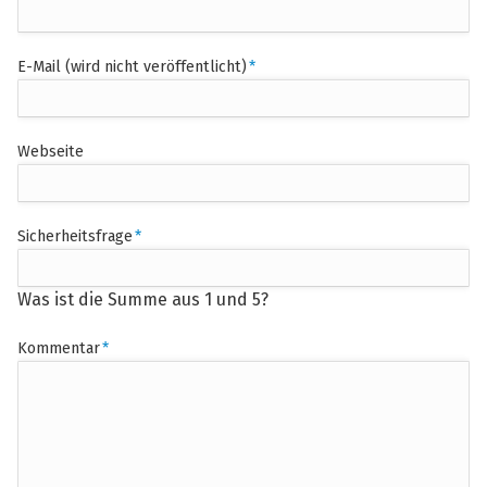
Pflichtfeld
E-Mail (wird nicht veröffentlicht)
*
Webseite
Pflichtfeld
Sicherheitsfrage
*
Was ist die Summe aus 1 und 5?
Pflichtfeld
Kommentar
*