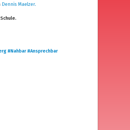
n
Dennis Maelzer.
 Schule.
erg
#Nahbar
#Ansprechbar