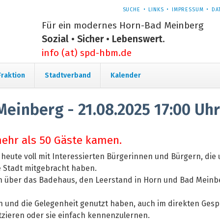
NAVIGATION
SUCHE
LINKS
IMPRESSUM
DA
ÜBERSPRINGEN
Für ein modernes Horn-Bad Meinberg
Sozial • Sicher • Lebenswert.
info (at) spd-hbm.de
Navigation
Fraktion
Stadtverband
Kalender
überspringen
 Meinberg - 21.08.2025 17:00 Uh
ehr als 50 Gäste kamen.
 heute voll mit Interessierten Bürgerinnen und Bürgern, d
 Stadt mitgebracht haben.
on über das Badehaus, den Leerstand in Horn und Bad Meinb
n und die Gelegenheit genutzt haben, auch im direkten Ges
zieren oder sie einfach kennenzulernen.