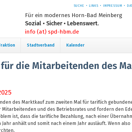
NAVIGATION
SUCHE
LINKS
IMPRESSUM
DA
ÜBERSPRINGEN
Für ein modernes Horn-Bad Meinberg
Sozial • Sicher • Lebenswert.
info (at) spd-hbm.de
Navigation
Fraktion
Stadtverband
Kalender
überspringen
 für die Mitarbeitenden des Ma
2025
tenden des Marktkauf zum zweiten Mal für tariflich gebunden
der Mitarbeitenden und des Betriebsrates und fordern den Ed
oblem ist, dass die tarifliche Bezahlung, nach einer Überna
n Jahr anhält und somit nach einem Jahr ausläuft. Wenn also
rchten.