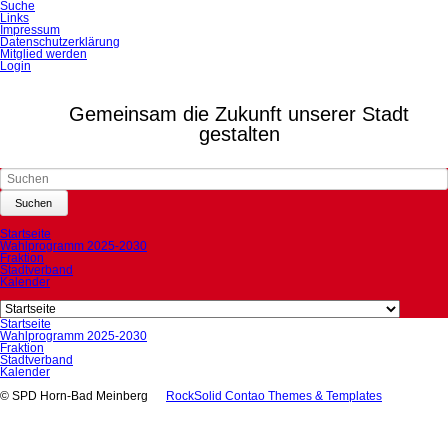
Navigation
Suche
überspringen
Links
Impressum
Datenschutzerklärung
Mitglied werden
Login
Gemeinsam die Zukunft unserer Stadt
gestalten
Suchen
Navigation
Startseite
überspringen
Wahlprogramm 2025-2030
Fraktion
Stadtverband
Kalender
Navigation
überspringen
Navigation
Startseite
überspringen
Wahlprogramm 2025-2030
Fraktion
Stadtverband
Kalender
© SPD Horn-Bad Meinberg
RockSolid Contao Themes & Templates