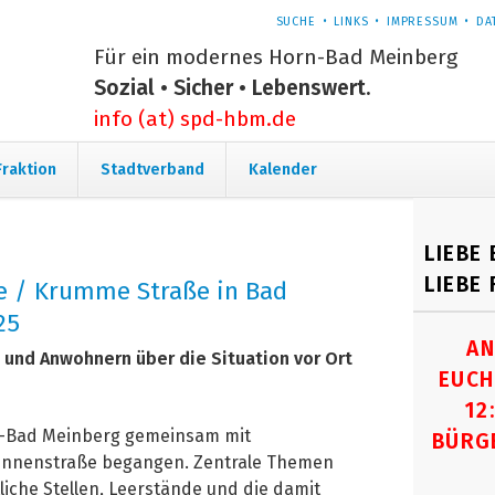
NAVIGATION
SUCHE
LINKS
IMPRESSUM
DA
ÜBERSPRINGEN
Für ein modernes Horn-Bad Meinberg
Sozial • Sicher • Lebenswert.
info (at) spd-hbm.de
Navigation
Fraktion
Stadtverband
Kalender
überspringen
LIEBE
LIEBE
 / Krumme Straße in Bad
25
AN
 und Anwohnern über die Situation vor Ort
EUCH
12
n-Bad Meinberg gemeinsam mit
BÜRG
nnenstraße begangen. Zentrale Themen
iche Stellen, Leerstände und die damit