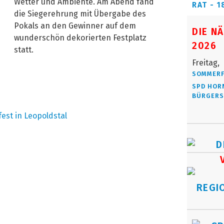
Wetter und Ambiente. Am Abend fand
RAT - 1
die Siegerehrung mit Übergabe des
Pokals an den Gewinner auf dem
DIE N
wunderschön dekorierten Festplatz
2026
statt.
Freitag,
SOMMERF
SPD HORN
ÜRGERSP