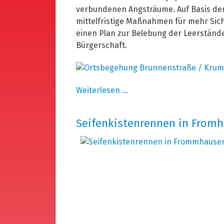
verbundenen Angsträume. Auf Basis der
mittelfristige Maßnahmen für mehr Sic
einen Plan zur Belebung der Leerständ
Bürgerschaft.
Ortsbegehung
Weiterlesen …
Brunnenstraße
/
Seifenkistenrennen in Fromh
Krumme
Straße
in
Bad
Meinberg
-
07.
September
2025