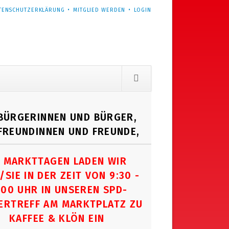
TENSCHUTZERKLÄRUNG
MITGLIED WERDEN
LOGIN
 BÜRGERINNEN UND BÜRGER,
 FREUNDINNEN UND FREUNDE,
 MARKTTAGEN LADEN WIR
/SIE IN DER ZEIT VON 9:30 -
:00 UHR IN UNSEREN SPD-
ERTREFF AM MARKTPLATZ ZU
KAFFEE & KLÖN EIN